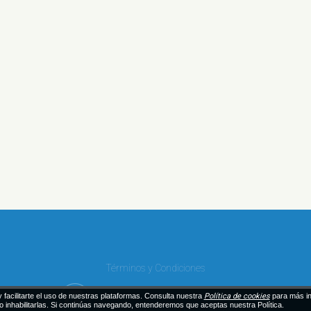
Términos y Condiciones
 facilitarte el uso de nuestras plataformas. Consulta nuestra
Política de cookies
para más i
 o inhabilitarlas. Si continúas navegando, entenderemos que aceptas nuestra Política.