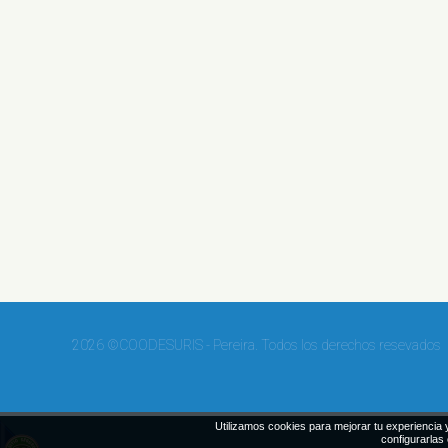
2026 ©COODESURIS - Pereira. Todos los derechos resevados
Utilizamos cookies para mejorar tu experiencia y
configurarlas