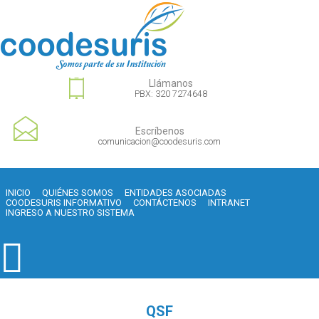
Llámanos
PBX: 320 7274648
Escríbenos
comunicacion@coodesuris.com
INICIO
QUIÉNES SOMOS
ENTIDADES ASOCIADAS
COODESURIS INFORMATIVO
CONTÁCTENOS
INTRANET
INGRESO A NUESTRO SISTEMA
QSF