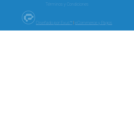
Términos y Condiciones
Diseñado por Exus™
|
eCommerce y Pagos