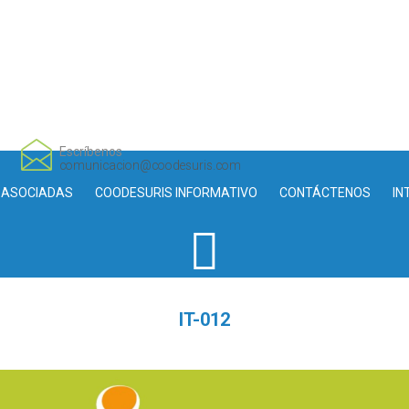
Escríbenos
comunicacion@coodesuris.com
 ASOCIADAS
COODESURIS INFORMATIVO
CONTÁCTENOS
IN
IT-012