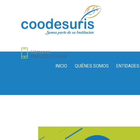
Llámanos
PBX: 320 7274648
INICIO
QUIÉNES SOMOS
ENTIDADES