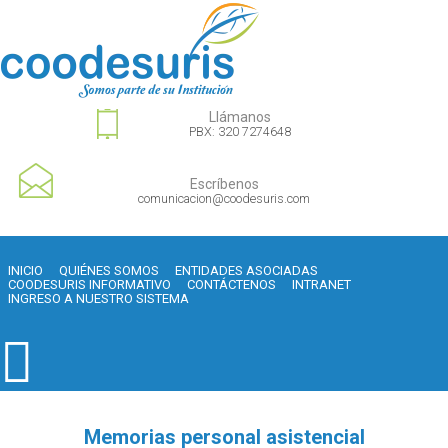
Llámanos
PBX: 320 7274648
Escríbenos
comunicacion@coodesuris.com
INICIO
QUIÉNES SOMOS
ENTIDADES ASOCIADAS
COODESURIS INFORMATIVO
CONTÁCTENOS
INTRANET
INGRESO A NUESTRO SISTEMA
Memorias personal asistencial