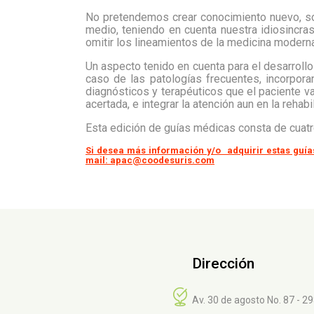
No pretendemos crear conocimiento nuevo, sol
medio, teniendo en cuenta nuestra idiosincras
omitir los lineamientos de la medicina modern
Un aspecto tenido en cuenta para el desarroll
caso de las patologías frecuentes, incorpora
diagnósticos y terapéuticos que el paciente va
acertada, e integrar la atención aun en la rehabi
Esta edición de guías médicas consta de cuat
Si desea más información y/o adquirir estas guía
mail: apac@coodesuris.com
Dirección
Av. 30 de agosto No. 87 - 2