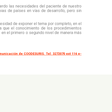
uerdo las necesidades del paciente de nuestro
pias de países en vías de desarrollo, pero sin
cesidad de exponer el tema por completo, en el
o a que el conocimiento de los procedimientos
ico en el primero o segundo nivel de manera más
municación de COODESURIS. Tel: 3272070 ext 116 e-