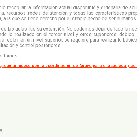
o recopilar la información actual disponible y ordenarla de ac
ia, recursos, redes de atención y todas las características pro
a, a la que se tiene derecho por el simple hecho de ser humanos.
o de las guías fue su extensión. No podemos dejar de lado la ne
ndo lo realizado en el tercer nivel y otros superiores, debid
 a recibir en un nivel superior, se requiere para realizar lo bás
litación y control posteriores.
ro tomos.
s, comuníquese con la coordinación de Apoyo para el asociado y co
98