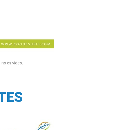
 no es video.
TES