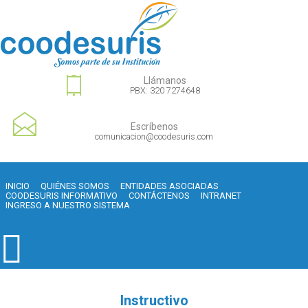
Llámanos
PBX: 320 7274648
Escríbenos
comunicacion@coodesuris.com
INICIO
QUIÉNES SOMOS
ENTIDADES ASOCIADAS
COODESURIS INFORMATIVO
CONTÁCTENOS
INTRANET
INGRESO A NUESTRO SISTEMA
Instructivo