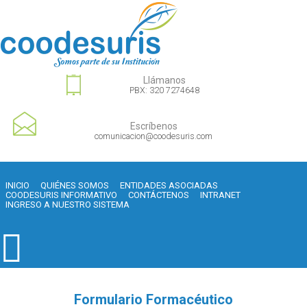
Llámanos
PBX: 320 7274648
Escríbenos
comunicacion@coodesuris.com
INICIO
QUIÉNES SOMOS
ENTIDADES ASOCIADAS
COODESURIS INFORMATIVO
CONTÁCTENOS
INTRANET
INGRESO A NUESTRO SISTEMA
Formulario Formacéutico