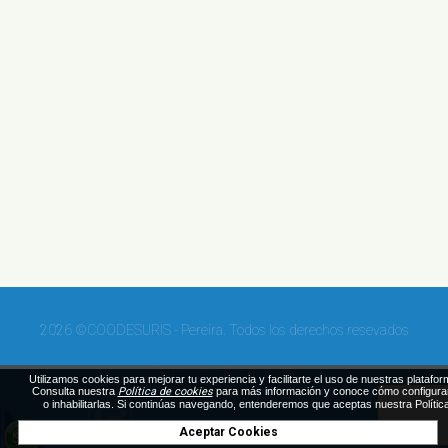
2026 ©COODESURIS - Pereira. Todos los derechos resevados
Términos y Condiciones
Utilizamos cookies para mejorar tu experiencia y facilitarte el uso de nuestras platafor
Consulta nuestra
Política de cookies
para más información y conoce cómo configura
o inhabilitarlas. Si continúas navegando, entenderemos que aceptas nuestra Polític
Aceptar Cookies
Diseñado por Exus™
|
Emails Masivos