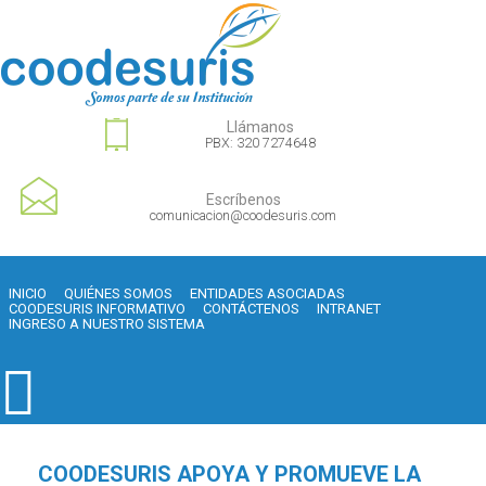
Llámanos
PBX: 320 7274648
Escríbenos
comunicacion@coodesuris.com
INICIO
QUIÉNES SOMOS
ENTIDADES ASOCIADAS
COODESURIS INFORMATIVO
CONTÁCTENOS
INTRANET
INGRESO A NUESTRO SISTEMA
COODESURIS APOYA Y PROMUEVE LA