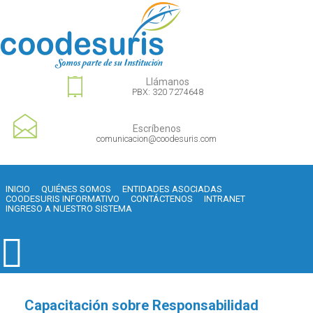
Llámanos
PBX: 320 7274648
Escríbenos
comunicacion@coodesuris.com
INICIO
QUIÉNES SOMOS
ENTIDADES ASOCIADAS
COODESURIS INFORMATIVO
CONTÁCTENOS
INTRANET
INGRESO A NUESTRO SISTEMA
Capacitación sobre Responsabilidad