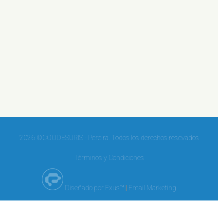
2026 ©COODESURIS - Pereira. Todos los derechos resevados
Términos y Condiciones
Diseñado por Exus™
|
Email Marketing