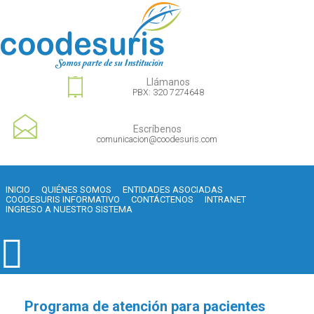
Llámanos
PBX: 320 7274648
Escríbenos
comunicacion@coodesuris.com
INICIO
QUIÉNES SOMOS
ENTIDADES ASOCIADAS
COODESURIS INFORMATIVO
CONTÁCTENOS
INTRANET
INGRESO A NUESTRO SISTEMA
Programa de atención para pacientes