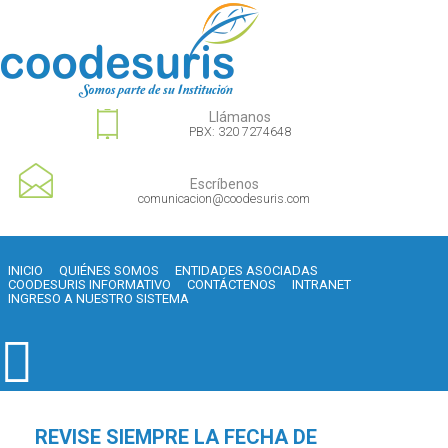
Llámanos
PBX: 320 7274648
Escríbenos
comunicacion@coodesuris.com
INICIO
QUIÉNES SOMOS
ENTIDADES ASOCIADAS
COODESURIS INFORMATIVO
CONTÁCTENOS
INTRANET
INGRESO A NUESTRO SISTEMA
REVISE SIEMPRE LA FECHA DE