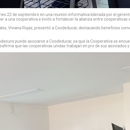
 lunes 22 de septiembre en una reunión informativa liderada por el gere
r a una cooperativa e invitó a fortalecer la alianza entre cooperativas 
iales, Viviana Rojas, presentó a Coodeducar, destacando beneficios como 
suris puede asociarse a Coodeducar, ya que la Cooperativa se encuent
s reafirma que las cooperativas unidas trabajan en pro de sus asociados 