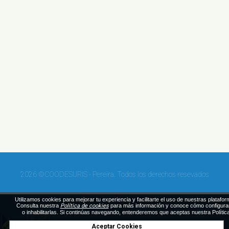
2026 ©COODESURIS - Pereira. Todos los derechos resevados
Términos y Condiciones
Utilizamos cookies para mejorar tu experiencia y facilitarte el uso de nuestras platafor
Consulta nuestra
Política de cookies
para más información y conoce cómo configura
o inhabilitarlas. Si continúas navegando, entenderemos que aceptas nuestra Polític
Diseñado por Exus™
|
Mensajes de Texto Masivos
Aceptar Cookies