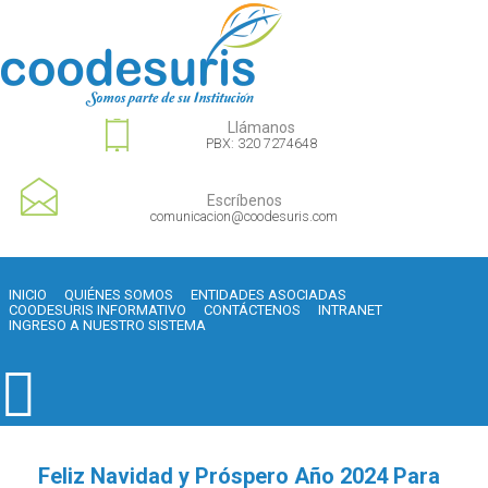
Llámanos
PBX: 320 7274648
Escríbenos
comunicacion@coodesuris.com
INICIO
QUIÉNES SOMOS
ENTIDADES ASOCIADAS
COODESURIS INFORMATIVO
CONTÁCTENOS
INTRANET
INGRESO A NUESTRO SISTEMA
Feliz Navidad y Próspero Año 2024 Para