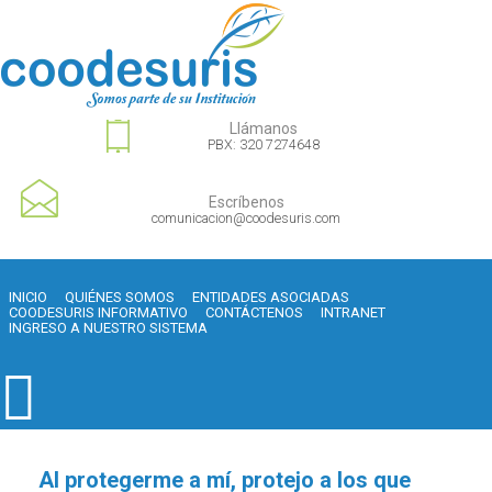
Llámanos
PBX: 320 7274648
Escríbenos
comunicacion@coodesuris.com
INICIO
QUIÉNES SOMOS
ENTIDADES ASOCIADAS
COODESURIS INFORMATIVO
CONTÁCTENOS
INTRANET
INGRESO A NUESTRO SISTEMA
Al protegerme a mí, protejo a los que