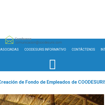
Escríbenos
comunicacion@coodesuris.com
 ASOCIADAS
COODESURIS INFORMATIVO
CONTÁCTENOS
IN
Creación de Fondo de Empleados de COODESURI