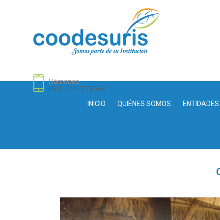
Llámanos
PBX: 320 7274648
INICIO
QUIÉNES SOMOS
ENTIDADES