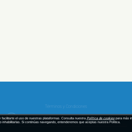
Términos y Condiciones
 facilitarte el uso de nuestras plataformas. Consulta nuestra
Política de cookies
para más i
 o inhabilitarlas. Si continúas navegando, entenderemos que aceptas nuestra Política.
Diseñado por Exus™
|
Diseño de Páginas Web Administrables