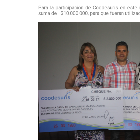
Para la participación de Coodesuris en este
suma de
$10.000.000, para que fueran utili