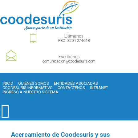
Llámanos
PBX: 320 7274648
Escríbenos
comunicacion@coodesuris.com
INICIO
QUIÉNES SOMOS
ENTIDADES ASOCIADAS
COODESURIS INFORMATIVO
CONTÁCTENOS
INTRANET
INGRESO A NUESTRO SISTEMA
Acercamiento de Coodesuris y sus