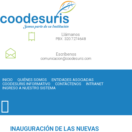
Llámanos
PBX: 320 7274648
Escríbenos
comunicacion@coodesuris.com
INICIO
QUIÉNES SOMOS
ENTIDADES ASOCIADAS
COODESURIS INFORMATIVO
CONTÁCTENOS
INTRANET
INGRESO A NUESTRO SISTEMA
INAUGURACIÓN DE LAS NUEVAS