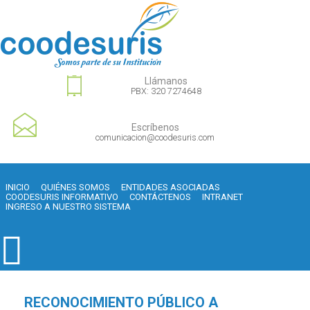
Llámanos
PBX: 320 7274648
Escríbenos
comunicacion@coodesuris.com
INICIO
QUIÉNES SOMOS
ENTIDADES ASOCIADAS
COODESURIS INFORMATIVO
CONTÁCTENOS
INTRANET
INGRESO A NUESTRO SISTEMA
RECONOCIMIENTO PÚBLICO A