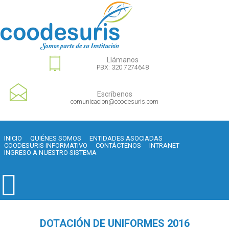
Llámanos
PBX: 320 7274648
Escríbenos
comunicacion@coodesuris.com
INICIO
QUIÉNES SOMOS
ENTIDADES ASOCIADAS
COODESURIS INFORMATIVO
CONTÁCTENOS
INTRANET
INGRESO A NUESTRO SISTEMA
DOTACIÓN DE UNIFORMES 2016