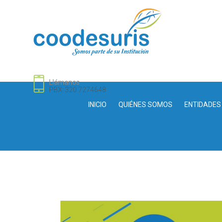
Llámanos
PBX: 320 7274648
INICIO
QUIÉNES SOMOS
ENTIDADES