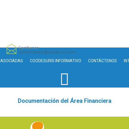
Escríbenos
comunicacion@coodesuris.com
 ASOCIADAS
COODESURIS INFORMATIVO
CONTÁCTENOS
IN
Documentación del Área Financiera