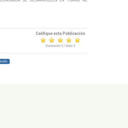
ECONÓMICA SE DESARROLLEN EN TORNO AL
Califique esta Publicación
Puntuación:
5
/ Votos:
4
kedIn