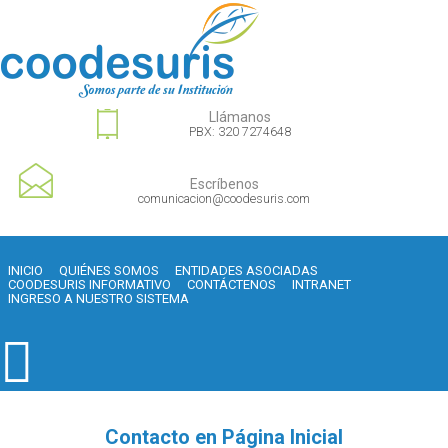
Llámanos
PBX: 320 7274648
Escríbenos
comunicacion@coodesuris.com
INICIO
QUIÉNES SOMOS
ENTIDADES ASOCIADAS
COODESURIS INFORMATIVO
CONTÁCTENOS
INTRANET
INGRESO A NUESTRO SISTEMA
Contacto en Página Inicial